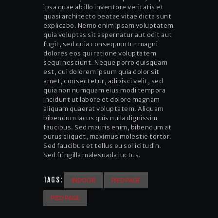
ipsa quae ab illo inventore veritatis et
quasi architecto beatae vitae dicta sunt
explicabo. Nemo enim ipsam voluptatem
quia voluptas sit aspernatur aut odit aut
fugit, sed quia consequuntur magni
dolores eos qui ratione voluptatem
sequi nesciunt. Neque porro quisquam
est, qui dolorem ipsum quia dolor sit
amet, consectetur, adipisci velit, sed
quia non numquam eius modi tempora
incidunt ut labore et dolore magnam
aliquam quaerat voluptatem. Aliquam
bibendum lacus quis nulla dignissim
faucibus. Sed mauris enim, bibendum at
purus aliquet, maximus molestie tortor.
Sed faucibus et tellus eu sollicitudin.
Sed fringilla malesuada luctus.
TAGS:
INDOOR
PIED PAGE
PIED PAGE