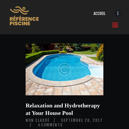
ACCUEIL
ACCUEIL
CONSTRUIRE
RÉNOVER
ABRITER
ÉQUIPER
CRÉATIONS
CONTACT
AVIS ET COMMENTAIRES
Relaxation and Hydrotherapy
at Your House Pool
NON CLASSÉ
SEPTEMBRE 28, 2017
COMMENTS
0