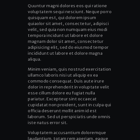
Quuntur magni dolores eos qui ratione
voluptatem sequi nesciunt. Neque porro
quisquam est, qui dolorem ipsum
quiaolor sit amet, consectetur, adipisci
velit, sed quia non numquam eius modi
tempora incidunt ut labore et dolore
magnam dolor sit amet, consectetur
adipisicing elit, sed do eiusmod tempor
incididunt ut labore et dolore magna
aliqua.
Minim veniam, quis nostrud exercitation
ullamco laboris nisi ut aliquip ex ea
commodo consequat. Duis aute irure
dolor in reprehenderit in voluptate velit
esse cillum dolore eu fugiat nulla
pariatur. Excepteur sint occaecat
cupidatat non proident, sunt in culpa qui
officia deserunt mollit anim id est
laborum. Sed ut perspiciatis unde omnis
iste natus error sit.
Voluptatem accusantium doloremque
laudantium, totam rem aperiam, eaque