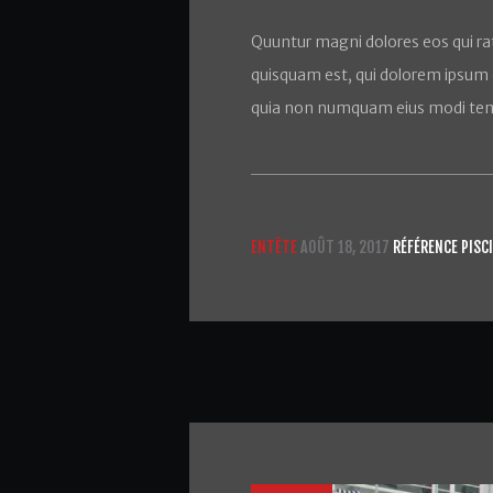
Quuntur magni dolores eos qui ra
quisquam est, qui dolorem ipsum qu
quia non numquam eius modi tem
ENTÊTE
AOÛT 18, 2017
RÉFÉRENCE PISC