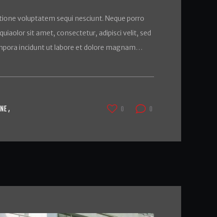
tione voluptatem sequi nesciunt. Neque porro
iaolor sit amet, consectetur, adipisci velit, sed
pora incidunt ut labore et dolore magnam…
INE
0
0