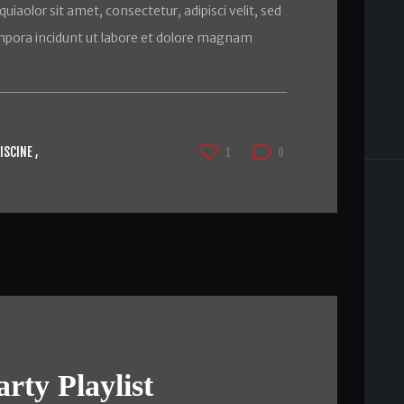
iaolor sit amet, consectetur, adipisci velit, sed
pora incidunt ut labore et dolore magnam
PISCINE
1
0
ty Playlist