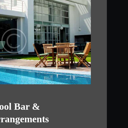
ool Bar &
rrangements