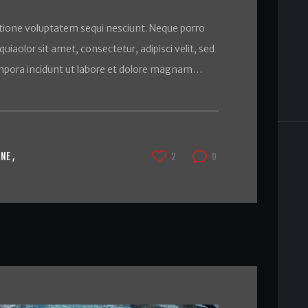
tione voluptatem sequi nesciunt. Neque porro
iaolor sit amet, consectetur, adipisci velit, sed
pora incidunt ut labore et dolore magnam…
INE
2
0