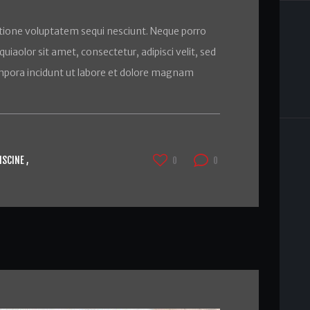
tione voluptatem sequi nesciunt. Neque porro
iaolor sit amet, consectetur, adipisci velit, sed
pora incidunt ut labore et dolore magnam
ISCINE
0
0