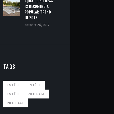
AQUATIC FITNESS
IS BECOMING A
POPULAR TREND
IN 2017
octobre 26, 2017
TAGS
ENTÊTE
ENTÊTE
ENTÊTE
PIED PAGE
PIED PAGE