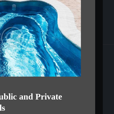
ublic and Private
ls