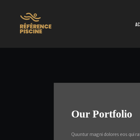
AC
Our Portfolio
Quuntur magni dolores eos qui ra