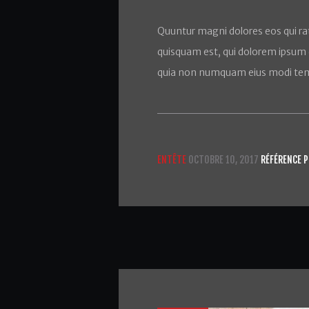
Quuntur magni dolores eos qui ra
quisquam est, qui dolorem ipsum qu
quia non numquam eius modi tem
ENTÊTE
OCTOBRE 10, 2017
RÉFÉRENCE P