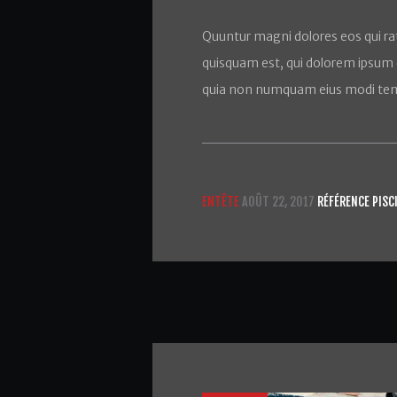
Quuntur magni dolores eos qui ra
quisquam est, qui dolorem ipsum qu
quia non numquam eius modi tem
ENTÊTE
AOÛT 22, 2017
RÉFÉRENCE PISC