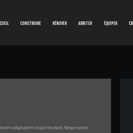
ACCUEIL
CONSTRUIRE
CUEIL
CONSTRUIRE
RÉNOVER
ABRITER
ÉQUIPER
CR
RÉNOVER
ABRITER
ÉQUIPER
CRÉATIONS
CONTACT
AVIS ET COMMENTAIRES
tione voluptatem sequi nesciunt. Neque porro