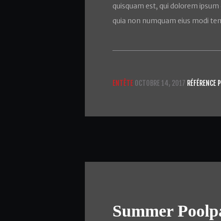
quisquam est, qui dolorem ipsum qu
quia non numquam eius modi tem
ENTÊTE
OCTOBRE 14, 2017
RÉFÉRENCE 
Summer Poolpar